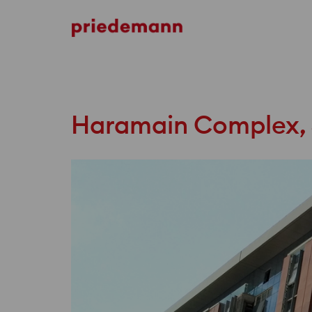
Haramain High Speed Rail Station
Haramain Complex,