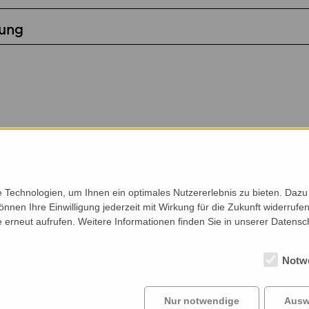
ung
Technologien, um Ihnen ein optimales Nutzererlebnis zu bieten. Dazu 
önnen Ihre Einwilligung jederzeit mit Wirkung für die Zukunft widerruf
e erneut aufrufen. Weitere Informationen finden Sie in unserer Datensc
Notw
Auftraggeber
Profil
Ko
Projekte
News
Ka
Nur notwendige
Ausw
Impressum
&
Datenschutzerklärung
|
Sitemap