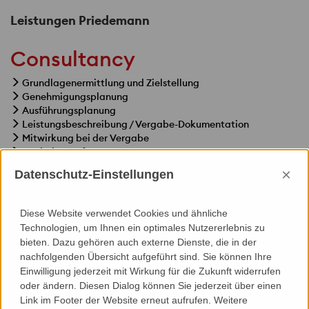
Leistungen Priedemann
Consultancy
Grundlagenermittlung und Zielstellung
Genehmigungsplanung
Ausführungsplanung
Leistungsbeschreibung / Vergabe-Dokumentation
Mitwirkung bei der Vergabe
Werkplanprüfung
Mitwirkung bei der Mock-Up Ausführung
×
Datenschutz-Einstellungen
Ausführungs-Überwachung
Diese Website verwendet Cookies und ähnliche
Technologien, um Ihnen ein optimales Nutzererlebnis zu
bieten. Dazu gehören auch externe Dienste, die in der
nachfolgenden Übersicht aufgeführt sind. Sie können Ihre
Specials
Einwilligung jederzeit mit Wirkung für die Zukunft widerrufen
oder ändern. Diesen Dialog können Sie jederzeit über einen
Thermische Bauphysik
Link im Footer der Website erneut aufrufen. Weitere
Wärmeschutznachweis/ Energieausweis