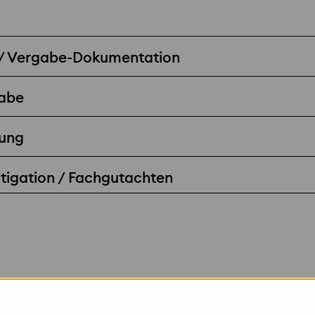
 / Vergabe-Dokumentation
gabe
ung
stigation / Fachgutachten