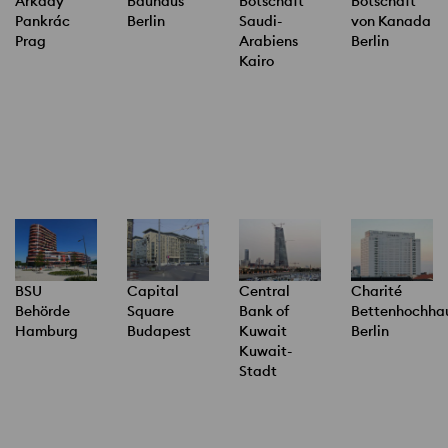
Arkády
Bauhaus
Botschaft
Botschaft
Pankrác
Berlin
Saudi-
von Kanada
Prag
Arabiens
Berlin
Kairo
BSU
Capital
Central
Charité
Behörde
Square
Bank of
Bettenhochha
Hamburg
Budapest
Kuwait
Berlin
Kuwait-
Stadt