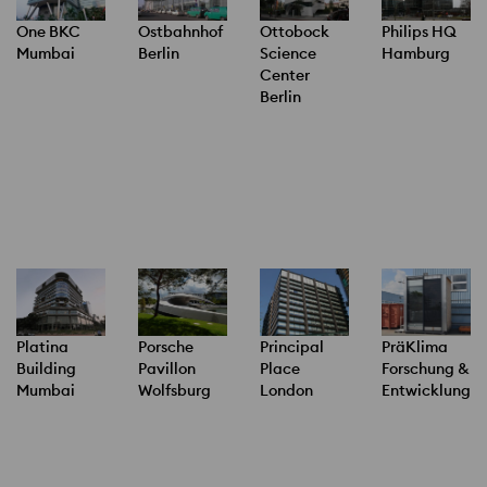
One BKC
Ostbahnhof
Ottobock
Philips HQ
Mumbai
Berlin
Science
Hamburg
Center
Berlin
Platina
Porsche
Principal
PräKlima
Building
Pavillon
Place
Forschung &
Mumbai
Wolfsburg
London
Entwicklung