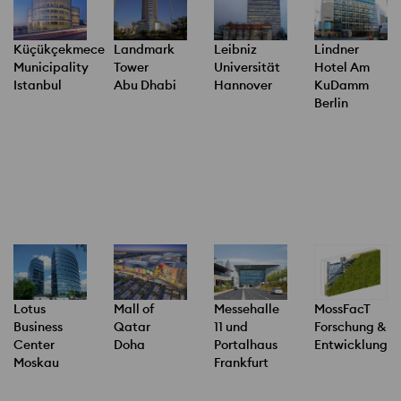
Küçükçekmece
Landmark
Leibniz
Lindner
Municipality
Tower
Universität
Hotel Am
Istanbul
Abu Dhabi
Hannover
KuDamm
Berlin
Lotus
Mall of
Messehalle
MossFacT
Business
Qatar
11 und
Forschung &
Center
Doha
Portalhaus
Entwicklung
Moskau
Frankfurt