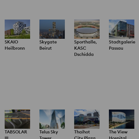
SKAIO
Skygate
Sporthalle,
Stadtgalerie
Heilbronn
Beirut
KASC
Passau
Dschidda
Telus Sky
Thaihot
TABSOLAR
The View
Tower
City Plaza
III
Hospital