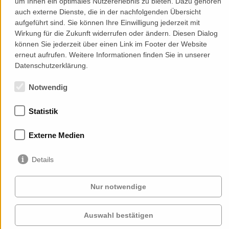
um Ihnen ein optimales Nutzererlebnis zu bieten. Dazu gehören
auch externe Dienste, die in der nachfolgenden Übersicht
aufgeführt sind. Sie können Ihre Einwilligung jederzeit mit
Wirkung für die Zukunft widerrufen oder ändern. Diesen Dialog
können Sie jederzeit über einen Link im Footer der Website
erneut aufrufen. Weitere Informationen finden Sie in unserer
Datenschutzerklärung.
Notwendig
Services
Auftraggeber
Cases
Projekte
Statistik
Profil
Kontakt
News
Karriere
Externe Medien
Cookie-
Einstellungen
Details
Impressum
&
Datenschutzerklärung
|
Sitemap
Nur notwendige
Auswahl bestätigen