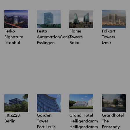
Ferko
Festo
Flame
Folkart
Signature
AutomationCenter
Towers
Towers
Istanbul
Esslingen
Baku
Izmir
FRIZZ23
Garden
Grand Hotel
Grandhotel
Berlin
Tower
Heiligendamm
The
Port Louis
Heiligendamm
Fontenay