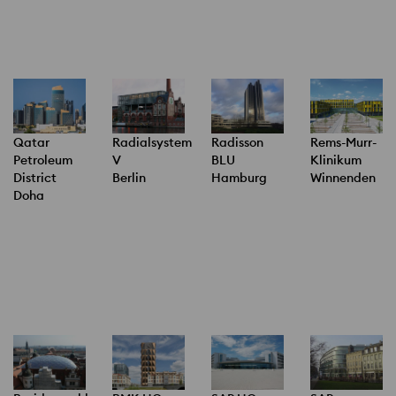
Qatar
Radialsystem
Radisson
Rems-Murr-
Petroleum
V
BLU
Klinikum
District
Berlin
Hamburg
Winnenden
Doha