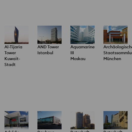
Al-Tijaria
AND Tower
Aquamarine
Archäologisch
Tower
Istanbul
III
Staatssammlu
Kuwait-
Moskau
München
Stadt