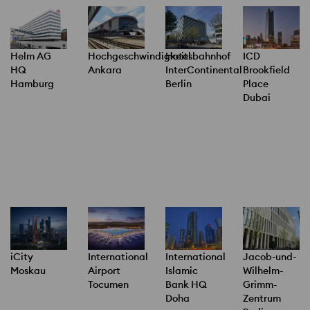
Helm AG
Hochgeschwindigkeitsbahnhof
Hotel
ICD
HQ
Ankara
InterContinental
Brookfield
Hamburg
Berlin
Place
Dubai
International
International
Jacob-und-
iCity
Airport
Islamic
Wilhelm-
Moskau
Tocumen
Bank HQ
Grimm-
Doha
Zentrum