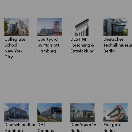
Collegiate
Courtyard
DESTINI
Deutsches
School
by Marriott
Forschung &
Technikmuseu
New York
Hamburg
Entwicklung
Berlin
City
Deutschlandhaus
DHL-
DomAquarée
Eastgate
Hamburg
Campus
Berlin
Berlin