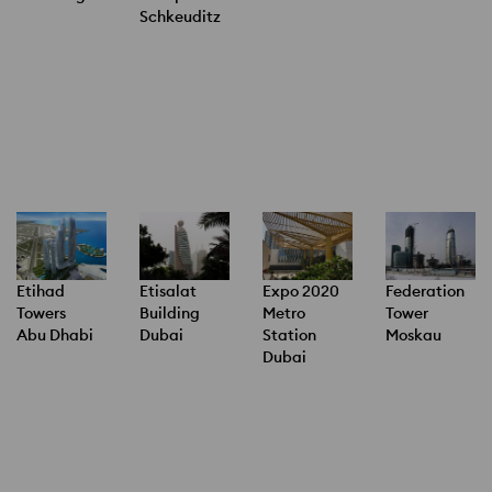
Schkeuditz
Etihad
Etisalat
Expo 2020
Federation
Towers
Building
Metro
Tower
Abu Dhabi
Dubai
Station
Moskau
Dubai