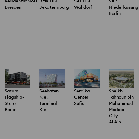
Residenzschloss
RMK HQ
SAP HQ
SAP
Dresden
Jekaterinburg
Walldorf
Niederlassung
Berlin
Saturn
Seehafen
Serdika
Sheikh
Flagship-
Kiel,
Center
Tahnoun bin
Store
Terminal
Sofia
Mohammed
Berlin
Kiel
Medical
City
Al Ain