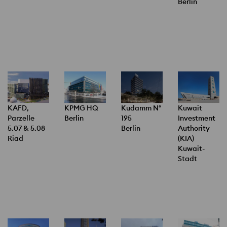
Berlin
KPMG HQ
Kudamm N°
Kuwait
KAFD,
Berlin
195
Investment
Parzelle
Berlin
Authority
5.07 & 5.08
(KIA)
Riad
Kuwait-
Stadt