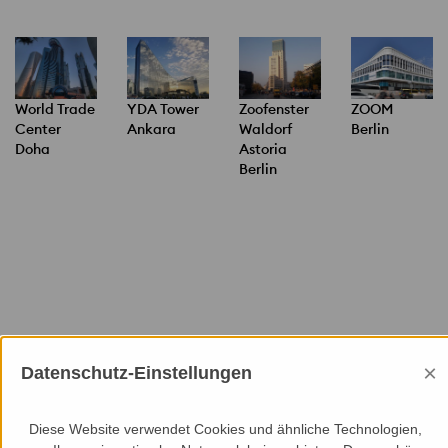
World Trade
YDA Tower
Zoofenster
ZOOM
Center
Ankara
Waldorf
Berlin
Doha
Astoria
Berlin
×
Datenschutz-Einstellungen
Mitgliedschaften
Diese Website verwendet Cookies und ähnliche Technologien,