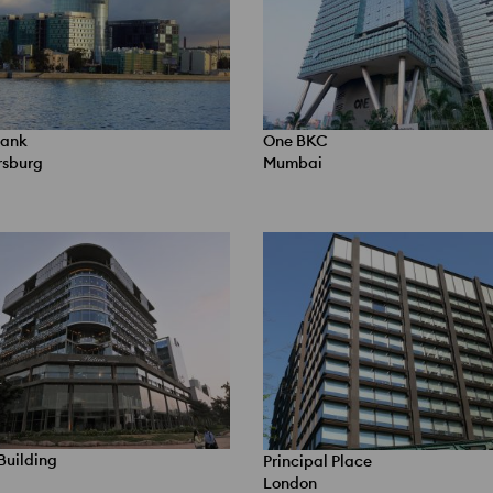
Bank
One BKC
rsburg
Mumbai
Building
Principal Place
London