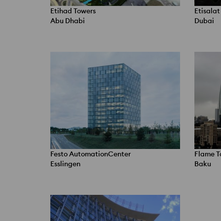
Etihad Towers
Etisalat
Abu Dhabi
Dubai
Festo AutomationCenter
Flame T
Esslingen
Baku