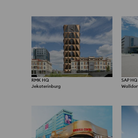
RMK HQ
SAP HQ
Jekaterinburg
Walldor