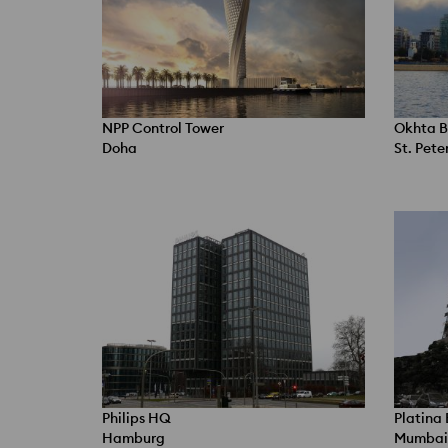
NPP Control Tower
Okhta 
Doha
St. Pete
Philips HQ
Platina 
Hamburg
Mumbai