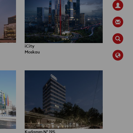
iCity
Moskau
Kudamm N° 195