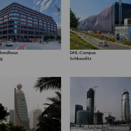
landhaus
DHL-Campus
g
Schkeuditz