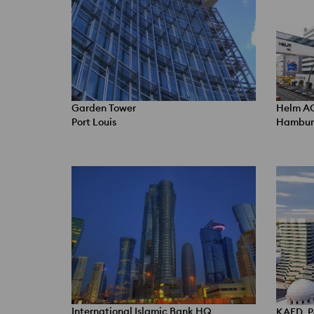
Garden Tower
Helm A
Port Louis
Hambur
International Islamic Bank HQ
KAFD, Pa