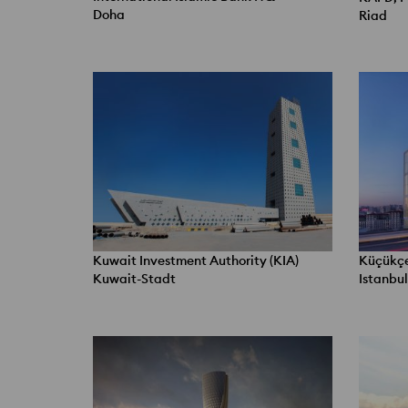
Doha
Riad
Kuwait Investment Authority (KIA)
Küçükçe
Kuwait-Stadt
Istanbul