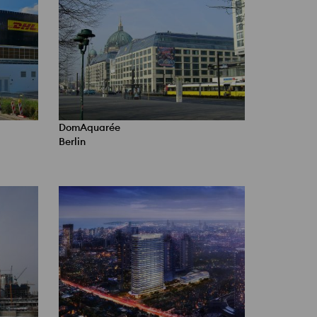
DomAquarée
Berlin