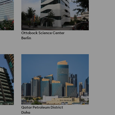
Ottobock Science Center
Berlin
Qatar Petroleum District
Doha