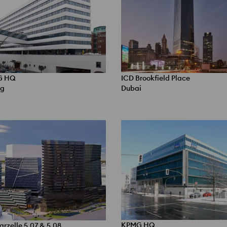
G HQ
ICD Brookfield Place
g
Dubai
KPMG HQ
rzelle 5.07 & 5.08