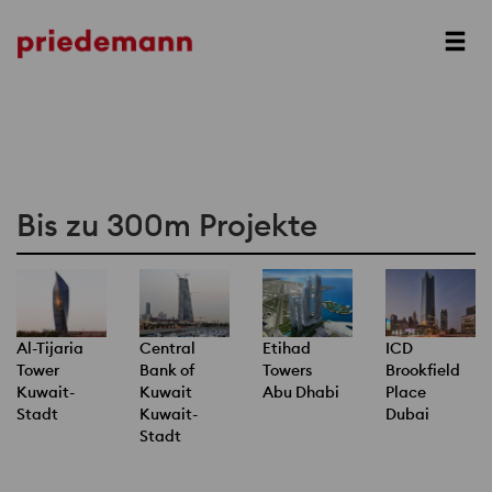
Bis zu 300m Projekte
Al-Tijaria
Central
Etihad
ICD
Tower
Bank of
Towers
Brookfield
Kuwait-
Kuwait
Abu Dhabi
Place
Stadt
Kuwait-
Dubai
Stadt