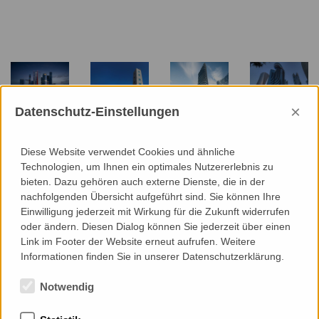
×
Datenschutz-Einstellungen
Kuwait
Telus Sky
World Trade
iCity
Investment
Tower
Center
Moskau
Authority
Calgary
Doha
Diese Website verwendet Cookies und ähnliche
(KIA)
Technologien, um Ihnen ein optimales Nutzererlebnis zu
Kuwait-
bieten. Dazu gehören auch externe Dienste, die in der
Stadt
nachfolgenden Übersicht aufgeführt sind. Sie können Ihre
Einwilligung jederzeit mit Wirkung für die Zukunft widerrufen
oder ändern. Diesen Dialog können Sie jederzeit über einen
Link im Footer der Website erneut aufrufen. Weitere
Informationen finden Sie in unserer Datenschutzerklärung.
Notwendig