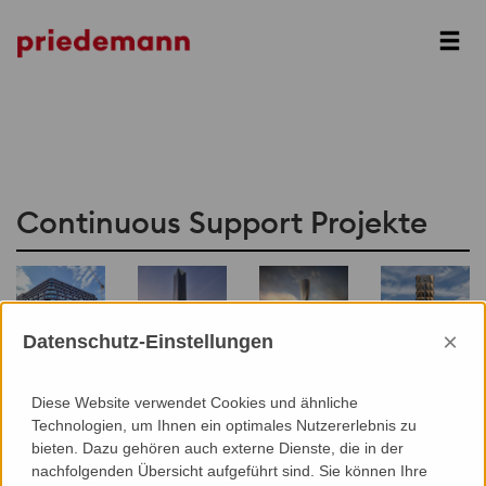
Continuous Support Projekte
×
Datenschutz-Einstellungen
Deutschlandhaus
ICD
NPP Control
RMK HQ
Hamburg
Brookfield
Tower
Jekaterinburg
Place
Doha
Diese Website verwendet Cookies und ähnliche
Dubai
Technologien, um Ihnen ein optimales Nutzererlebnis zu
bieten. Dazu gehören auch externe Dienste, die in der
nachfolgenden Übersicht aufgeführt sind. Sie können Ihre