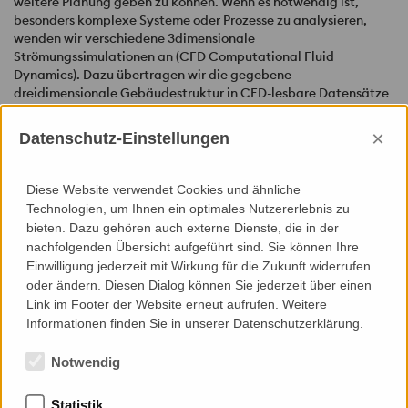
weitere Planung geben zu können. Wenn es notwendig ist,
besonders komplexe Systeme oder Prozesse zu analysieren,
wenden wir verschiedene 3dimensionale
Strömungssimulationen an (
CFD
Computational Fluid
Dynamics). Dazu übertragen wir die gegebene
dreidimensionale Gebäudestruktur in
CFD
-lesbare Datensätze
und füttern das Programm mit den energetischen,
bauphysikalischen und den Wetterdaten. So lassen sich
×
Datenschutz-Einstellungen
beispielsweise Aussagen zu Strömungsgeschwindigkeiten,
Temperaturverteilungen in der Raumluft und auf Oberflächen
ermitteln.
Diese Website verwendet Cookies und ähnliche
Technologien, um Ihnen ein optimales Nutzererlebnis zu
Für den Nachweis von Entrauchungsszenarien sowie
bieten. Dazu gehören auch externe Dienste, die in der
notwendigen oder geplanten Entrauchungs- und
nachfolgenden Übersicht aufgeführt sind. Sie können Ihre
Nachströmungsquerschnitten verwenden wir ebenfalls
CFD
-
Einwilligung jederzeit mit Wirkung für die Zukunft widerrufen
Programme. Querschnitte oder die Anzahl herkömmlich
oder ändern. Diesen Dialog können Sie jederzeit über einen
ermittelter Entrauchungsöffnungen können so optimiert, häufig
Link im Footer der Website erneut aufrufen. Weitere
reduziert werden.
Informationen finden Sie in unserer Datenschutzerklärung.
Notwendig
Statistik