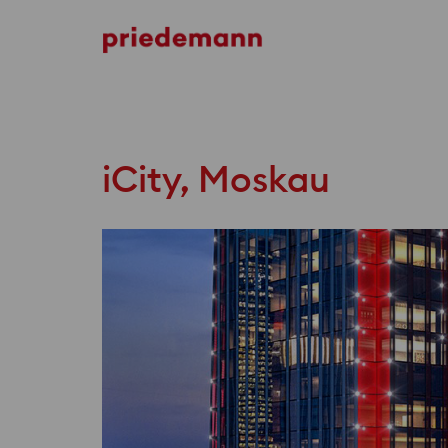
ICD Broofield Place
iCity, Moskau