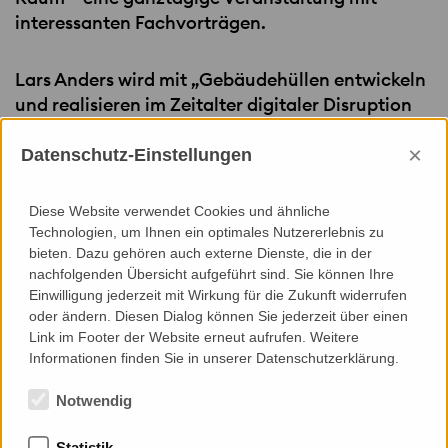
interessanten Fachvorträgen.
Lars Anders wird mit „Gebäudehüllen entwickeln
und realisieren im Zeitalter digitaler Disruption
und AI“ um 11:30 Uhr seinen Vortrag online
×
präsentieren.
Datenschutz-Einstellungen
Für weitere Informationen und Anmeldung zur
Diese Website verwendet Cookies und ähnliche
Technologien, um Ihnen ein optimales Nutzererlebnis zu
Veranstaltung, besuchen Sie bitte
bieten. Dazu gehören auch externe Dienste, die in der
nachfolgenden Übersicht aufgeführt sind. Sie können Ihre
www.bauinformation.com
Einwilligung jederzeit mit Wirkung für die Zukunft widerrufen
oder ändern. Diesen Dialog können Sie jederzeit über einen
Link im Footer der Website erneut aufrufen. Weitere
Informationen finden Sie in unserer Datenschutzerklärung.
Notwendig
Statistik