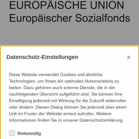
News | 18. November 2019, Großbeeren/Berlin
×
Datenschutz-Einstellungen
Research & Development – Innovationsassistenz
Für weitere Informationen
Diese Website verwendet Cookies und ähnliche
Technologien, um Ihnen ein optimales Nutzererlebnis zu
besuchen Sie bitte den folgenden Link
bieten. Dazu gehören auch externe Dienste, die in der
nachfolgenden Übersicht aufgeführt sind. Sie können Ihre
Research & Development – Innovationsassistenz
Einwilligung jederzeit mit Wirkung für die Zukunft widerrufen
oder ändern. Diesen Dialog können Sie jederzeit über einen
Link im Footer der Website erneut aufrufen. Weitere
Informationen finden Sie in unserer Datenschutzerklärung.
Notwendig