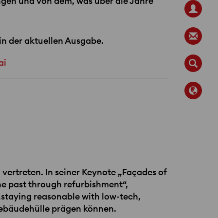
ngen und von dem, was über die Jahre
 in der aktuellen Ausgabe.
ai
 vertreten. In seiner Keynote „Façades of
the past through refurbishment“,
„staying reasonable with low-tech,
 Gebäudehülle prägen können.