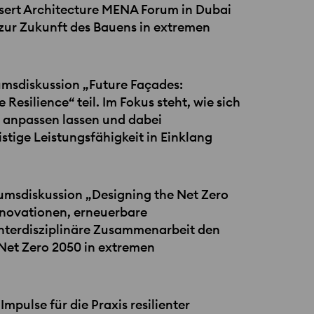
sert Architecture
MENA
Forum in Dubai
 zur Zukunft des Bauens in extremen
umsdiskussion „Future Façades:
esilience“ teil. Im Fokus steht, wie sich
 anpassen lassen und dabei
istige Leistungsfähigkeit in Einklang
iumsdiskussion „Designing the Net Zero
nnovationen, erneuerbare
interdisziplinäre Zusammenarbeit den
 Net Zero 2050 in extremen
mpulse für die Praxis resilienter