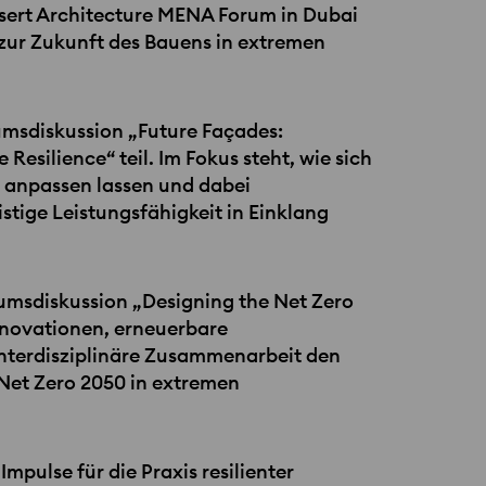
sert Architecture
MENA
Forum in Dubai
 zur Zukunft des Bauens in extremen
umsdiskussion „Future Façades:
esilience“ teil. Im Fokus steht, wie sich
 anpassen lassen und dabei
istige Leistungsfähigkeit in Einklang
iumsdiskussion „Designing the Net Zero
nnovationen, erneuerbare
interdisziplinäre Zusammenarbeit den
 Net Zero 2050 in extremen
mpulse für die Praxis resilienter