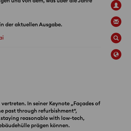
ngen und von dem, was über die Jahre
 in der aktuellen Ausgabe.
ai
 vertreten. In seiner Keynote „Façades of
the past through refurbishment“,
„staying reasonable with low-tech,
 Gebäudehülle prägen können.