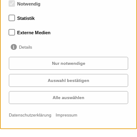
Notwendig
Statistik
Externe Medien
Details
Nur notwendige
Auswahl bestätigen
Alle auswählen
News | 18. Juli 2025, Großbeeren/ Berlin
Asset Transformation GmbH - Starke Partner für
Datenschutzerklärung
Impressum
nachhaltige Gebäudesanierung
Ein Meilenstein, der weit über Priedemann