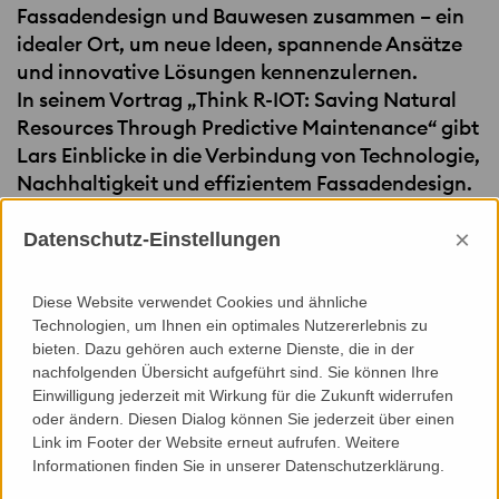
Fassadendesign und Bauwesen zusammen – ein
idealer Ort, um neue Ideen, spannende Ansätze
und innovative Lösungen kennenzulernen.
In seinem Vortrag „Think R-
IOT
: Saving Natural
Resources Through Predictive Maintenance“ gibt
Lars Einblicke in die Verbindung von Technologie,
Nachhaltigkeit und effizientem Fassadendesign.
Wir freuen uns auf inspirierende Diskussionen
×
und viele neue Impulse!
Datenschutz-Einstellungen
Weitere Informationen zur Konferenz und zur
Diese Website verwendet Cookies und ähnliche
Technologien, um Ihnen ein optimales Nutzererlebnis zu
Anmeldung finden Sie hier
bieten. Dazu gehören auch externe Dienste, die in der
nachfolgenden Übersicht aufgeführt sind. Sie können Ihre
Performance-Based Facade Design (PBFD) 2025
Einwilligung jederzeit mit Wirkung für die Zukunft widerrufen
oder ändern. Diesen Dialog können Sie jederzeit über einen
Link im Footer der Website erneut aufrufen. Weitere
Informationen finden Sie in unserer Datenschutzerklärung.