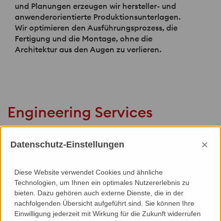
und Planungen erzeugen wir hersteller- und
anwenderorientierte Produktionsunterlagen.
Wir optimieren den Ausführungsprozess, die
Fertigung und die Montage, ohne die
Architektur aus den Augen zu verlieren.
Engineering Services
Werkstattplanung
Präqualifizierung
×
Datenschutz-Einstellungen
Mitwirkung in der Angebotsphase
Value Engineering
Grundlagenermittlung und Zielstellung
Diese Website verwendet Cookies und ähnliche
System/Konzeptentwicklung
Technologien, um Ihnen ein optimales Nutzererlebnis zu
Mock-Up Entwicklung
bieten. Dazu gehören auch externe Dienste, die in der
Freigabe/Detailplanung
nachfolgenden Übersicht aufgeführt sind. Sie können Ihre
Materialauszug/-Bestellunterlagen
Einwilligung jederzeit mit Wirkung für die Zukunft widerrufen
Fertigungsunterlagen