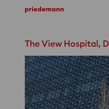
Thaihot City Plaza
The View Hospital, 