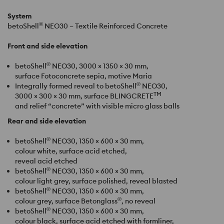
System
®
betoShell
NEO30 – Textile Reinforced Concrete
Front and side elevation
®
betoShell
NEO30, 3000 × 1350 × 30 mm,
surface Fotoconcrete sepia, motive Maria
®
Integrally formed reveal to betoShell
NEO30,
TM
3000 × 300 × 30 mm, surface BLINGCRETE
and relief “concrete” with visible micro glass balls
Rear and side elevation
®
betoShell
NEO30, 1350 × 600 × 30 mm,
colour white, surface acid etched,
reveal acid etched
®
betoShell
NEO30, 1350 × 600 × 30 mm,
colour light grey, surface polished, reveal blasted
®
betoShell
NEO30, 1350 × 600 × 30 mm,
®
colour grey, surface Betonglass
, no reveal
®
betoShell
NEO30, 1350 × 600 × 30 mm,
colour black, surface acid etched with formliner,