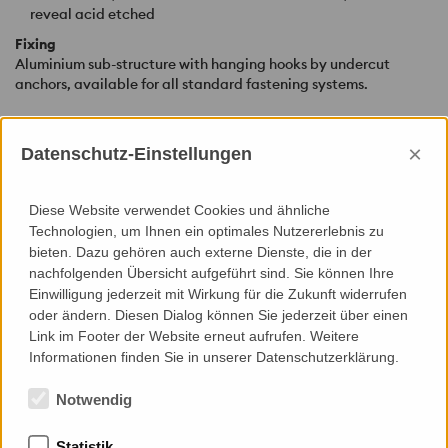
reveal acid etched
Fixing
Aluminium sub-structure with hanging hooks by undercut
anchors, available for all standard fastening systems.
Characteristics
Due to the textile reinforced concrete elements and the special
×
Datenschutz-Einstellungen
concrete mix, high bending- and tensile strengths and impact
resilience levels are achieved, possibility to produce a very thin
architectural concrete cladding, which are absolutely equal to
Diese Website verwendet Cookies und ähnliche
architectural precast concrete facades in respect to their
Technologien, um Ihnen ein optimales Nutzererlebnis zu
optical and haptical appearance. Textile reinforced concrete
bieten. Dazu gehören auch externe Dienste, die in der
is distinguished by environmentally-friendly and resource-
nachfolgenden Übersicht aufgeführt sind. Sie können Ihre
saving production, individual production, varied surface
Einwilligung jederzeit mit Wirkung für die Zukunft widerrufen
treatment techniques, similar to natural stone, large-size
oder ändern. Diesen Dialog können Sie jederzeit über einen
®
panels with betoShell
XXL
up to 6000 × 3000 mm possible.
Link im Footer der Website erneut aufrufen. Weitere
Informationen finden Sie in unserer Datenschutzerklärung.
Back to Index
Notwendig
Statistik